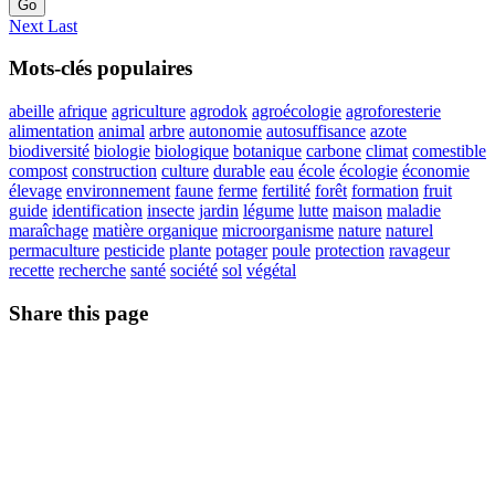
Go
Next
Last
Mots-clés populaires
abeille
afrique
agriculture
agrodok
agroécologie
agroforesterie
alimentation
animal
arbre
autonomie
autosuffisance
azote
biodiversité
biologie
biologique
botanique
carbone
climat
comestible
compost
construction
culture
durable
eau
école
écologie
économie
élevage
environnement
faune
ferme
fertilité
forêt
formation
fruit
guide
identification
insecte
jardin
légume
lutte
maison
maladie
maraîchage
matière organique
microorganisme
nature
naturel
permaculture
pesticide
plante
potager
poule
protection
ravageur
recette
recherche
santé
société
sol
végétal
Share this page