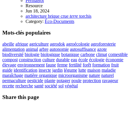
PermaBot
Resource
Jun 18, 2024
architecture
brique
crue
terre
torchis
Category:
Éco-Documents
Mots-clés populaires
abeille
afrique
agriculture
agrodok
agroécologie
agroforesterie
alimentation
animal
arbre
autonomie
autosuffisance
azote
biodiversité
biologie
biologique
botanique
carbone
climat
comestible
compost
construction
culture
durable
eau
école
écologie
économie
élevage
environnement
faune
ferme
fertilité
forêt
formation
fruit
guide
identification
insecte
jardin
légume
lutte
maison
maladie
maraîchage
matière organique
microorganisme
nature
naturel
permaculture
pesticide
plante
potager
poule
protection
ravageur
recette
recherche
santé
société
sol
végétal
Share this page