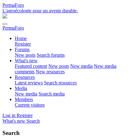
PermaForo
L'agroécologie pour un avenir durable.
PermaForo
Home
Register
Forums
New posts
Search forums
What's new
Featured content
New posts
New media
New media
comments
New resources
Resources
Latest reviews
Search resources
Media
New media
Search media
Members
Current visitors
Log in
Register
What's new
Search
Search