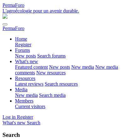
PermaForo
L'agroécologie pour un avenir durable.
PermaForo
Home
Register
Forums
New posts
Search forums
What's new
Featured content
New posts
New media
New media
comments
New resources
Resources
Latest reviews
Search resources
Media
New media
Search media
Members
Current visitors
Log in
Register
What's new
Search
Search