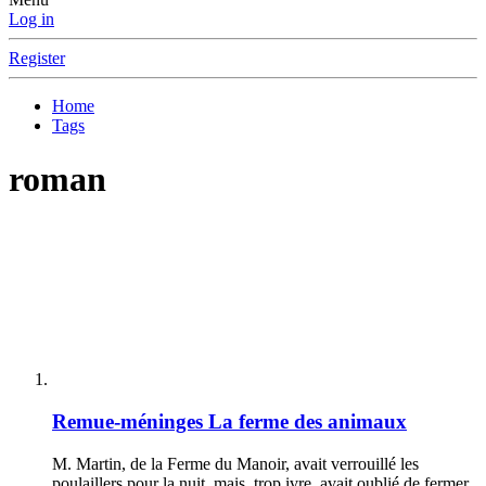
Log in
Register
Home
Tags
roman
Remue-méninges
La ferme des animaux
M. Martin, de la Ferme du Manoir, avait verrouillé les
poulaillers pour la nuit, mais, trop ivre, avait oublié de fermer