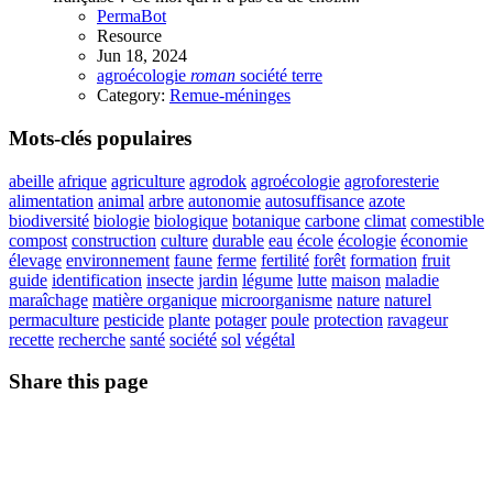
PermaBot
Resource
Jun 18, 2024
agroécologie
roman
société
terre
Category:
Remue-méninges
Mots-clés populaires
abeille
afrique
agriculture
agrodok
agroécologie
agroforesterie
alimentation
animal
arbre
autonomie
autosuffisance
azote
biodiversité
biologie
biologique
botanique
carbone
climat
comestible
compost
construction
culture
durable
eau
école
écologie
économie
élevage
environnement
faune
ferme
fertilité
forêt
formation
fruit
guide
identification
insecte
jardin
légume
lutte
maison
maladie
maraîchage
matière organique
microorganisme
nature
naturel
permaculture
pesticide
plante
potager
poule
protection
ravageur
recette
recherche
santé
société
sol
végétal
Share this page