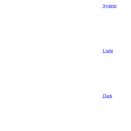
System
Light
Dark