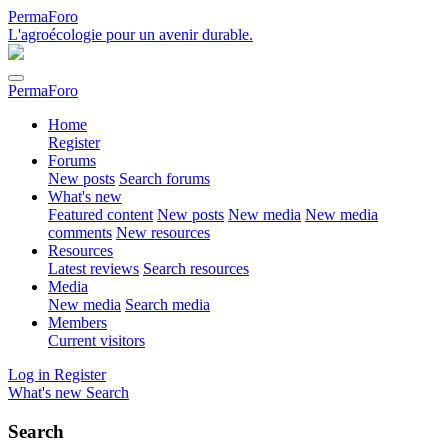
PermaForo
L'agroécologie pour un avenir durable.
PermaForo
Home
Register
Forums
New posts
Search forums
What's new
Featured content
New posts
New media
New media
comments
New resources
Resources
Latest reviews
Search resources
Media
New media
Search media
Members
Current visitors
Log in
Register
What's new
Search
Search