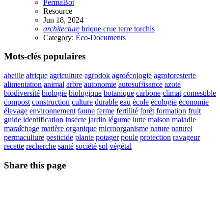
PermaBot
Resource
Jun 18, 2024
architecture
brique
crue
terre
torchis
Category:
Éco-Documents
Mots-clés populaires
abeille
afrique
agriculture
agrodok
agroécologie
agroforesterie
alimentation
animal
arbre
autonomie
autosuffisance
azote
biodiversité
biologie
biologique
botanique
carbone
climat
comestible
compost
construction
culture
durable
eau
école
écologie
économie
élevage
environnement
faune
ferme
fertilité
forêt
formation
fruit
guide
identification
insecte
jardin
légume
lutte
maison
maladie
maraîchage
matière organique
microorganisme
nature
naturel
permaculture
pesticide
plante
potager
poule
protection
ravageur
recette
recherche
santé
société
sol
végétal
Share this page