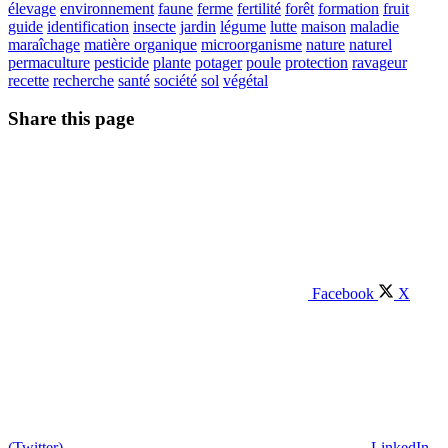
élevage
environnement
faune
ferme
fertilité
forêt
formation
fruit
guide
identification
insecte
jardin
légume
lutte
maison
maladie
maraîchage
matière organique
microorganisme
nature
naturel
permaculture
pesticide
plante
potager
poule
protection
ravageur
recette
recherche
santé
société
sol
végétal
Share this page
Facebook
X
(Twitter)
LinkedIn