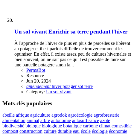
Un sol vivant
Enrichir sa terre pendant l'hiver
À l'approche de l'hiver de plus en plus de parcelles se libèrent
au potager et il est parfois difficile de trouver comment les
optimiser. En effet, il existe assez peu de cultures hivernales et
bien souvent, on ne sait pas ce qu'il est possible de faire sur
une parcelle potagère sinon la...
PermaBot
Resource
Jun 20, 2024
amendement
hiver
potager
sol
terre
Category:
Un sol vivant
Mots-clés populaires
abeille
afrique
agriculture
agrodok
agroécologie
agroforesterie
alimentation
animal
arbre
autonomie
autosuffisance
azote
biodiversité
biologie
biologique
botanique
carbone
climat
comestible
compost
construction
culture
durable
eau
école
écologie
économie