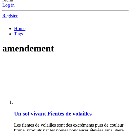
Log in
Register
Home
Tags
amendement
Un sol vivant
Fientes de volailles
Les fientes de volailles sont des excréments purs de couleur
brune, produits par les poules pondeuses élevées sans litière.