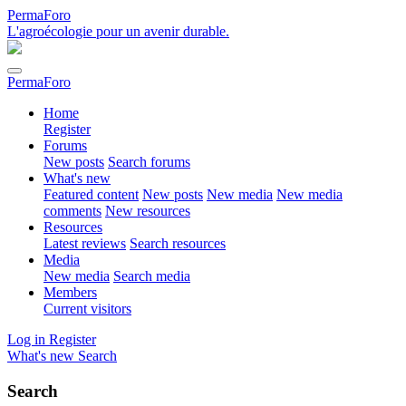
PermaForo
L'agroécologie pour un avenir durable.
PermaForo
Home
Register
Forums
New posts
Search forums
What's new
Featured content
New posts
New media
New media
comments
New resources
Resources
Latest reviews
Search resources
Media
New media
Search media
Members
Current visitors
Log in
Register
What's new
Search
Search