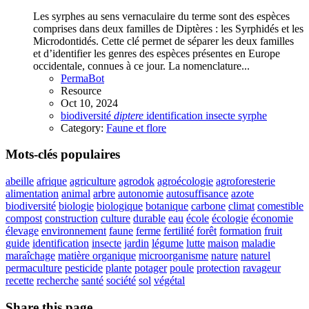
Les syrphes au sens vernaculaire du terme sont des espèces
comprises dans deux familles de Diptères : les Syrphidés et les
Microdontidés. Cette clé permet de séparer les deux familles
et d’identifier les genres des espèces présentes en Europe
occidentale, connues à ce jour. La nomenclature...
PermaBot
Resource
Oct 10, 2024
biodiversité
diptere
identification
insecte
syrphe
Category:
Faune et flore
Mots-clés populaires
abeille
afrique
agriculture
agrodok
agroécologie
agroforesterie
alimentation
animal
arbre
autonomie
autosuffisance
azote
biodiversité
biologie
biologique
botanique
carbone
climat
comestible
compost
construction
culture
durable
eau
école
écologie
économie
élevage
environnement
faune
ferme
fertilité
forêt
formation
fruit
guide
identification
insecte
jardin
légume
lutte
maison
maladie
maraîchage
matière organique
microorganisme
nature
naturel
permaculture
pesticide
plante
potager
poule
protection
ravageur
recette
recherche
santé
société
sol
végétal
Share this page