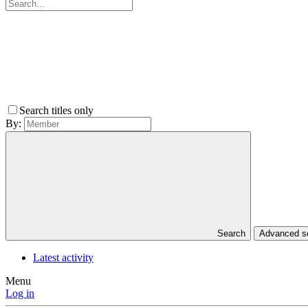
Search titles only
By:
Search
Advanced 
Latest activity
Menu
Log in