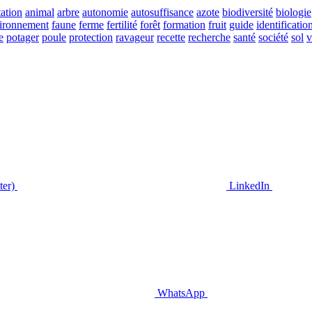
ation
animal
arbre
autonomie
autosuffisance
azote
biodiversité
biologie
ironnement
faune
ferme
fertilité
forêt
formation
fruit
guide
identificatio
e
potager
poule
protection
ravageur
recette
recherche
santé
société
sol
v
ter)
LinkedIn
WhatsApp