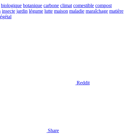
biologique
botanique
carbone
climat
comestible
compost
n
insecte
jardin
légume
lutte
maison
maladie
maraîchage
matière
égétal
Reddit
Share