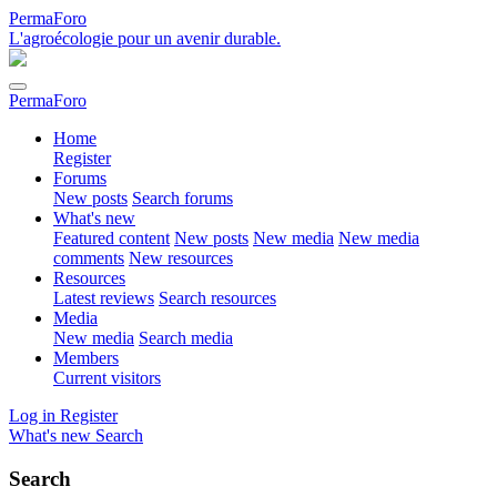
PermaForo
L'agroécologie pour un avenir durable.
PermaForo
Home
Register
Forums
New posts
Search forums
What's new
Featured content
New posts
New media
New media
comments
New resources
Resources
Latest reviews
Search resources
Media
New media
Search media
Members
Current visitors
Log in
Register
What's new
Search
Search