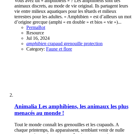
Vous avez dit « amphibiens » ? Les amphibiens sont des
animaux discrets, au mode de vie original. Ils partagent leurs
vie entre milieux aquatiques pour les têtards et milieux
terrestres pour les adultes. « Amphibien » est d’ailleurs un mot
d’origine grecque (amphi « en double » et bios « vie »)...
PermaBot
Resource
Jul 16, 2024
amphibien
crapaud
grenouille
protection
Category:
Faune et flore
Animalia
Les amphibiens, les animaux les plus
menacés au monde !
Tout le monde connaît les grenouilles et les crapauds. A
chaque printemps, ils apparaissent, semblant venir de nulle