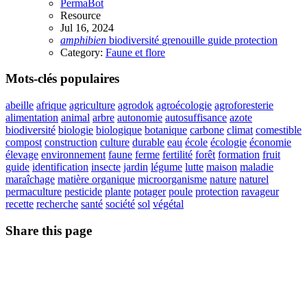
PermaBot
Resource
Jul 16, 2024
amphibien
biodiversité
grenouille
guide
protection
Category:
Faune et flore
Mots-clés populaires
abeille
afrique
agriculture
agrodok
agroécologie
agroforesterie
alimentation
animal
arbre
autonomie
autosuffisance
azote
biodiversité
biologie
biologique
botanique
carbone
climat
comestible
compost
construction
culture
durable
eau
école
écologie
économie
élevage
environnement
faune
ferme
fertilité
forêt
formation
fruit
guide
identification
insecte
jardin
légume
lutte
maison
maladie
maraîchage
matière organique
microorganisme
nature
naturel
permaculture
pesticide
plante
potager
poule
protection
ravageur
recette
recherche
santé
société
sol
végétal
Share this page