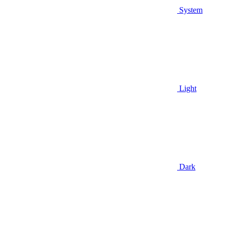
System
Light
Dark