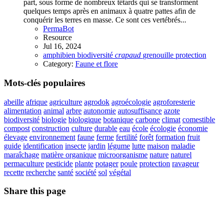
part, sous forme de nombreux têtards qui se transforment
quelques temps après en animaux à quatre pattes afin de
conquérir les terres en masse. Ce sont ces vertébrés...
PermaBot
Resource
Jul 16, 2024
amphibien
biodiversité
crapaud
grenouille
protection
Category:
Faune et flore
Mots-clés populaires
abeille
afrique
agriculture
agrodok
agroécologie
agroforesterie
alimentation
animal
arbre
autonomie
autosuffisance
azote
biodiversité
biologie
biologique
botanique
carbone
climat
comestible
compost
construction
culture
durable
eau
école
écologie
économie
élevage
environnement
faune
ferme
fertilité
forêt
formation
fruit
guide
identification
insecte
jardin
légume
lutte
maison
maladie
maraîchage
matière organique
microorganisme
nature
naturel
permaculture
pesticide
plante
potager
poule
protection
ravageur
recette
recherche
santé
société
sol
végétal
Share this page