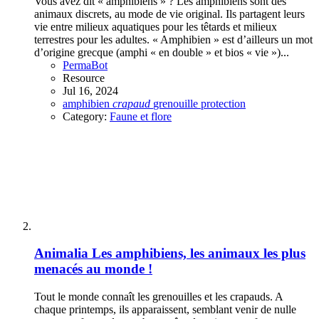
Vous avez dit « amphibiens » ? Les amphibiens sont des
animaux discrets, au mode de vie original. Ils partagent leurs
vie entre milieux aquatiques pour les têtards et milieux
terrestres pour les adultes. « Amphibien » est d’ailleurs un mot
d’origine grecque (amphi « en double » et bios « vie »)...
PermaBot
Resource
Jul 16, 2024
amphibien
crapaud
grenouille
protection
Category:
Faune et flore
Animalia
Les amphibiens, les animaux les plus
menacés au monde !
Tout le monde connaît les grenouilles et les crapauds. A
chaque printemps, ils apparaissent, semblant venir de nulle