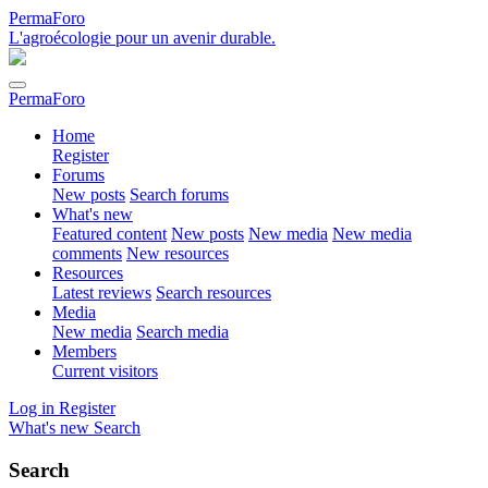
PermaForo
L'agroécologie pour un avenir durable.
PermaForo
Home
Register
Forums
New posts
Search forums
What's new
Featured content
New posts
New media
New media
comments
New resources
Resources
Latest reviews
Search resources
Media
New media
Search media
Members
Current visitors
Log in
Register
What's new
Search
Search