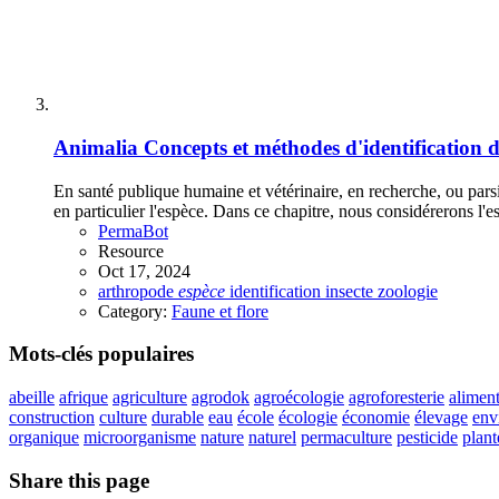
Animalia
Concepts et méthodes d'identification 
En santé publique humaine et vétérinaire, en recherche, ou parsi
en particulier l'espèce. Dans ce chapitre, nous considérerons l'es
PermaBot
Resource
Oct 17, 2024
arthropode
espèce
identification
insecte
zoologie
Category:
Faune et flore
Mots-clés populaires
abeille
afrique
agriculture
agrodok
agroécologie
agroforesterie
aliment
construction
culture
durable
eau
école
écologie
économie
élevage
env
organique
microorganisme
nature
naturel
permaculture
pesticide
plant
Share this page