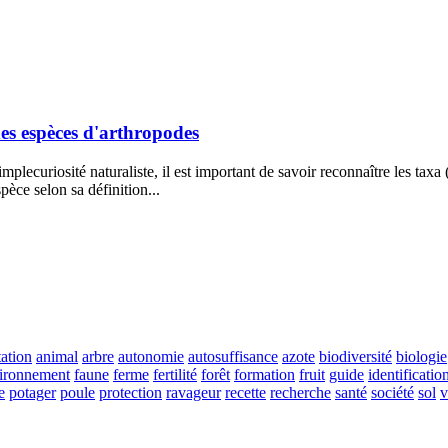
des espèces d'arthropodes
mplecuriosité naturaliste, il est important de savoir reconnaître les ta
pèce selon sa définition...
ation
animal
arbre
autonomie
autosuffisance
azote
biodiversité
biologie
ironnement
faune
ferme
fertilité
forêt
formation
fruit
guide
identificatio
e
potager
poule
protection
ravageur
recette
recherche
santé
société
sol
v