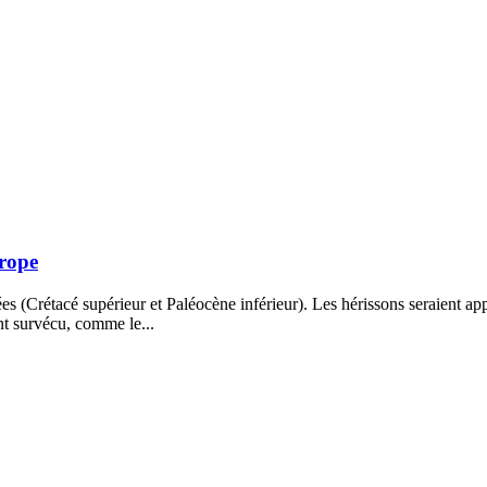
rope
ées (Crétacé supérieur et Paléocène inférieur). Les hérissons seraient ap
nt survécu, comme le...