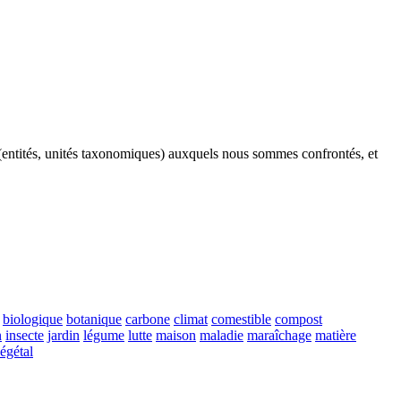
xa (entités, unités taxonomiques) auxquels nous sommes confrontés, et
biologique
botanique
carbone
climat
comestible
compost
n
insecte
jardin
légume
lutte
maison
maladie
maraîchage
matière
égétal