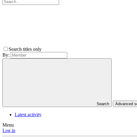
Search titles only
By:
Search
Advanced 
Latest activity
Menu
Log in