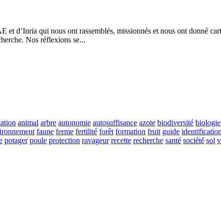
AE et d’Inria qui nous ont rassemblés, missionnés et nous ont donné car
cherche. Nos réflexions se...
ation
animal
arbre
autonomie
autosuffisance
azote
biodiversité
biologie
ironnement
faune
ferme
fertilité
forêt
formation
fruit
guide
identificatio
e
potager
poule
protection
ravageur
recette
recherche
santé
société
sol
v