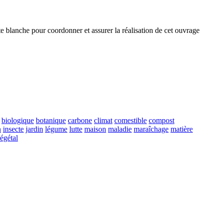
te blanche pour coordonner et assurer la réalisation de cet ouvrage
biologique
botanique
carbone
climat
comestible
compost
n
insecte
jardin
légume
lutte
maison
maladie
maraîchage
matière
égétal