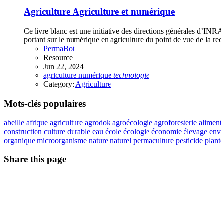
Agriculture
Agriculture et numérique
Ce livre blanc est une initiative des directions générales d’INR
portant sur le numérique en agriculture du point de vue de la re
PermaBot
Resource
Jun 22, 2024
agriculture
numérique
technologie
Category:
Agriculture
Mots-clés populaires
abeille
afrique
agriculture
agrodok
agroécologie
agroforesterie
aliment
construction
culture
durable
eau
école
écologie
économie
élevage
env
organique
microorganisme
nature
naturel
permaculture
pesticide
plant
Share this page