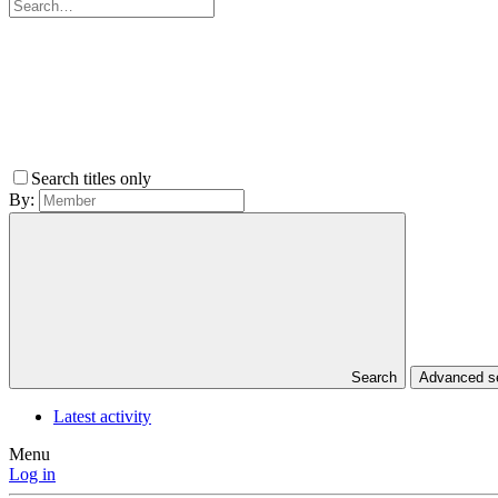
Search titles only
By:
Search
Advanced 
Latest activity
Menu
Log in