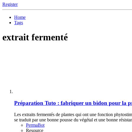
Register
Home
Tags
extrait fermenté
Préparation
Tuto : fabriquer un bidon pour la p
Les extraits fermentés de plantes qui ont une fonction phytostim
se traduit par une bonne pousse du végétal et une bonne résistan
PermaBot
Resource