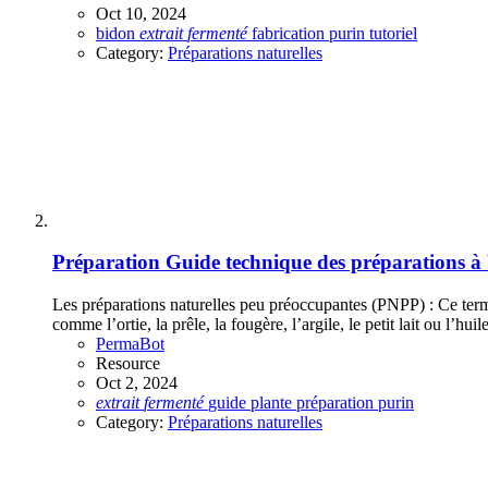
Oct 10, 2024
bidon
extrait
fermenté
fabrication
purin
tutoriel
Category:
Préparations naturelles
Préparation
Guide technique des préparations à 
Les préparations naturelles peu préoccupantes (PNPP) : Ce terme
comme l’ortie, la prêle, la fougère, l’argile, le petit lait ou l’hu
PermaBot
Resource
Oct 2, 2024
extrait
fermenté
guide
plante
préparation
purin
Category:
Préparations naturelles