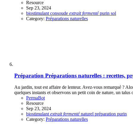
Resource
Sep 23, 2024
biostimulant
consoude
extrait
fermenté
purin
sol
Category:
Préparations naturelles
Préparation
Préparations naturelles : recettes, 
Au jardin, tout est affaire de lenteur. Avez-vous remarqué ? Alors
quelques instants et observons un petit coin de nature, un talus o
PermaBot
Resource
Sep 23, 2024
biostimulant
extrait
fermenté
naturel
préparation
purin
Category:
Préparations naturelles