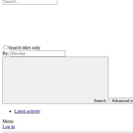
Search titles only
By:
Search
Advanced 
Latest activity
Menu
Log in