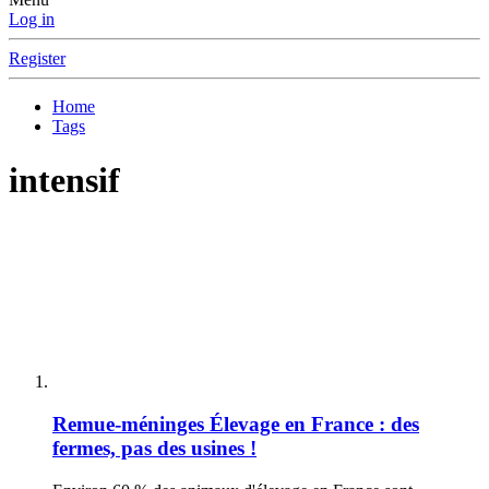
Log in
Register
Home
Tags
intensif
Remue-méninges
Élevage en France : des
fermes, pas des usines !