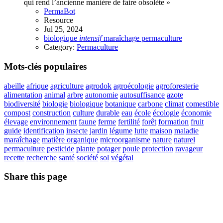
qui rend l’ancienne manière de faire obsolète »
PermaBot
Resource
Jul 25, 2024
biologique
intensif
maraîchage
permaculture
Category:
Permaculture
Mots-clés populaires
abeille
afrique
agriculture
agrodok
agroécologie
agroforesterie
alimentation
animal
arbre
autonomie
autosuffisance
azote
biodiversité
biologie
biologique
botanique
carbone
climat
comestible
compost
construction
culture
durable
eau
école
écologie
économie
élevage
environnement
faune
ferme
fertilité
forêt
formation
fruit
guide
identification
insecte
jardin
légume
lutte
maison
maladie
maraîchage
matière organique
microorganisme
nature
naturel
permaculture
pesticide
plante
potager
poule
protection
ravageur
recette
recherche
santé
société
sol
végétal
Share this page