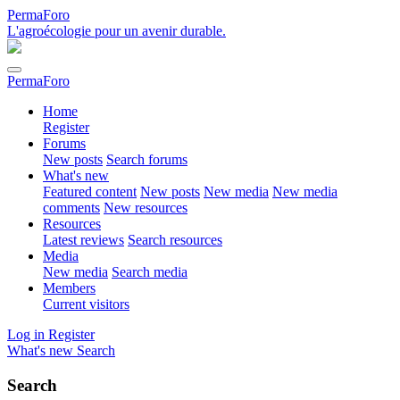
PermaForo
L'agroécologie pour un avenir durable.
PermaForo
Home
Register
Forums
New posts
Search forums
What's new
Featured content
New posts
New media
New media
comments
New resources
Resources
Latest reviews
Search resources
Media
New media
Search media
Members
Current visitors
Log in
Register
What's new
Search
Search