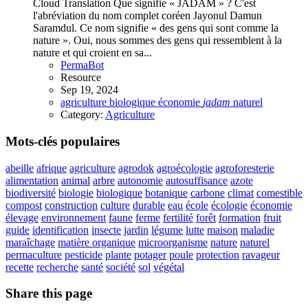
Cloud Translation Que signifie « JADAM » ? C'est
l'abréviation du nom complet coréen Jayonul Damun
Saramdul. Ce nom signifie « des gens qui sont comme la
nature ». Oui, nous sommes des gens qui ressemblent à la
nature et qui croient en sa...
PermaBot
Resource
Sep 19, 2024
agriculture
biologique
économie
jadam
naturel
Category:
Agriculture
Mots-clés populaires
abeille
afrique
agriculture
agrodok
agroécologie
agroforesterie
alimentation
animal
arbre
autonomie
autosuffisance
azote
biodiversité
biologie
biologique
botanique
carbone
climat
comestible
compost
construction
culture
durable
eau
école
écologie
économie
élevage
environnement
faune
ferme
fertilité
forêt
formation
fruit
guide
identification
insecte
jardin
légume
lutte
maison
maladie
maraîchage
matière organique
microorganisme
nature
naturel
permaculture
pesticide
plante
potager
poule
protection
ravageur
recette
recherche
santé
société
sol
végétal
Share this page