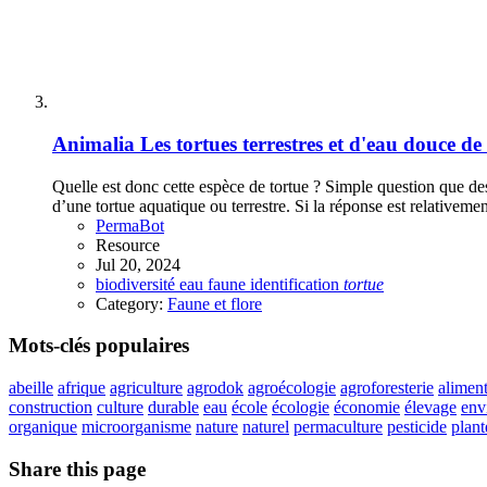
Animalia
Les tortues terrestres et d'eau douce d
Quelle est donc cette espèce de tortue ? Simple question que des
d’une tortue aquatique ou terrestre. Si la réponse est relativement
PermaBot
Resource
Jul 20, 2024
biodiversité
eau
faune
identification
tortue
Category:
Faune et flore
Mots-clés populaires
abeille
afrique
agriculture
agrodok
agroécologie
agroforesterie
aliment
construction
culture
durable
eau
école
écologie
économie
élevage
env
organique
microorganisme
nature
naturel
permaculture
pesticide
plant
Share this page