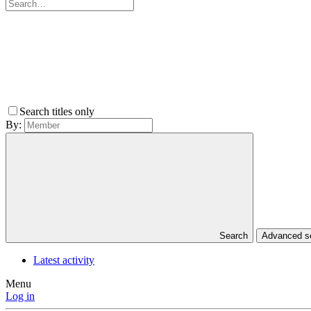
Search titles only
By:
Search
Advanced 
Latest activity
Menu
Log in