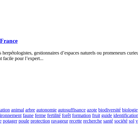
e France
 herpétologistes, gestionnaires d’espaces naturels ou promeneurs curieux
 facile pour l’expert...
ation
animal
arbre
autonomie
autosuffisance
azote
biodiversité
biologie
ironnement
faune
ferme
fertilité
forêt
formation
fruit
guide
identificatio
e
potager
poule
protection
ravageur
recette
recherche
santé
société
sol
v