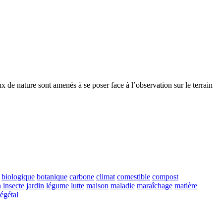
 de nature sont amenés à se poser face à l’observation sur le terrain
biologique
botanique
carbone
climat
comestible
compost
n
insecte
jardin
légume
lutte
maison
maladie
maraîchage
matière
égétal