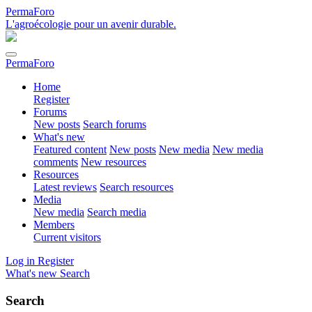
PermaForo
L'agroécologie pour un avenir durable.
PermaForo
Home
Register
Forums
New posts
Search forums
What's new
Featured content
New posts
New media
New media
comments
New resources
Resources
Latest reviews
Search resources
Media
New media
Search media
Members
Current visitors
Log in
Register
What's new
Search
Search