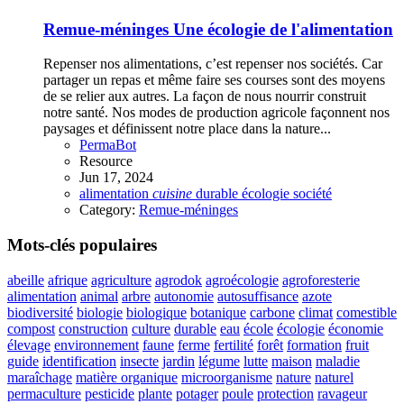
Remue-méninges
Une écologie de l'alimentation
Repenser nos alimentations, c’est repenser nos sociétés. Car
partager un repas et même faire ses courses sont des moyens
de se relier aux autres. La façon de nous nourrir construit
notre santé. Nos modes de production agricole façonnent nos
paysages et définissent notre place dans la nature...
PermaBot
Resource
Jun 17, 2024
alimentation
cuisine
durable
écologie
société
Category:
Remue-méninges
Mots-clés populaires
abeille
afrique
agriculture
agrodok
agroécologie
agroforesterie
alimentation
animal
arbre
autonomie
autosuffisance
azote
biodiversité
biologie
biologique
botanique
carbone
climat
comestible
compost
construction
culture
durable
eau
école
écologie
économie
élevage
environnement
faune
ferme
fertilité
forêt
formation
fruit
guide
identification
insecte
jardin
légume
lutte
maison
maladie
maraîchage
matière organique
microorganisme
nature
naturel
permaculture
pesticide
plante
potager
poule
protection
ravageur