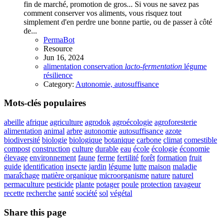
fin de marché, promotion de gros... Si vous ne savez pas
comment conserver vos aliments, vous risquez tout
simplement d'en perdre une bonne partie, ou de passer à côté
de...
PermaBot
Resource
Jun 16, 2024
alimentation
conservation
lacto-fermentation
légume
résilience
Category:
Autonomie, autosuffisance
Mots-clés populaires
abeille
afrique
agriculture
agrodok
agroécologie
agroforesterie
alimentation
animal
arbre
autonomie
autosuffisance
azote
biodiversité
biologie
biologique
botanique
carbone
climat
comestible
compost
construction
culture
durable
eau
école
écologie
économie
élevage
environnement
faune
ferme
fertilité
forêt
formation
fruit
guide
identification
insecte
jardin
légume
lutte
maison
maladie
maraîchage
matière organique
microorganisme
nature
naturel
permaculture
pesticide
plante
potager
poule
protection
ravageur
recette
recherche
santé
société
sol
végétal
Share this page