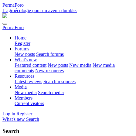
PermaForo
L'agroécologie pour un avenir durable.
PermaForo
Home
Register
Forums
New posts
Search forums
What's new
Featured content
New posts
New media
New media
comments
New resources
Resources
Latest reviews
Search resources
Media
New media
Search media
Members
Current visitors
Log in
Register
What's new
Search
Search