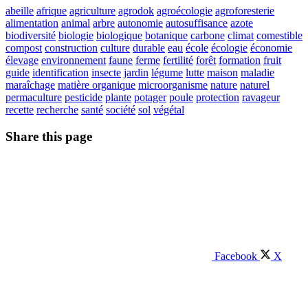
abeille
afrique
agriculture
agrodok
agroécologie
agroforesterie
alimentation
animal
arbre
autonomie
autosuffisance
azote
biodiversité
biologie
biologique
botanique
carbone
climat
comestible
compost
construction
culture
durable
eau
école
écologie
économie
élevage
environnement
faune
ferme
fertilité
forêt
formation
fruit
guide
identification
insecte
jardin
légume
lutte
maison
maladie
maraîchage
matière organique
microorganisme
nature
naturel
permaculture
pesticide
plante
potager
poule
protection
ravageur
recette
recherche
santé
société
sol
végétal
Share this page
Facebook
X