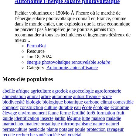
Autonomie
Énergie solaire photovoltaïque
Fichier volumineux : 150Mo À l’heure où le marché de
l’énergie solaire photovoltaïque connaît en France, comme
dans le monde entier, une explosion que la crise économique
ne parvient pas à tempérer, je ne pourrais jamais trop
recommander à tous les techniciens et ingénieurs désireux de
mieux...
PermaBot
Resource
Jun 18, 2024
énergie
photovoltaïque
renouvelable
solaire
Category:
Autonomie, autosuffisance
Mots-clés populaires
abeille
afrique
agriculture
agrodok
agroécologie
agroforesterie
alimentation
animal
arbre
autonomie
autosuffisance
azote
biodiversité
biologie
biologique
botanique
carbone
climat
comestible
compost
construction
culture
durable
eau
école
écologie
économie
élevage
environnement
faune
ferme
fertilité
forêt
formation
fruit
guide
identification
insecte
jardin
légume
lutte
maison
maladie
maraîchage
matière organique
microorganisme
nature
naturel
permaculture
pesticide
plante
potager
poule
protection
ravageur
recette
recherche
santé
société
sol
végétal