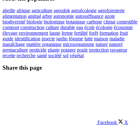
abeille
afrique
agriculture
agrodok
agroécologie
agroforesterie
alimentation
animal
arbre
autonomie
autosuffisance
azote
biodiversité
biologie
biologique
botanique
carbone
climat
comestible
compost
construction
culture
durable
eau
école
écologie
économie
élevage
environnement
faune
ferme
fertilité
forêt
formation
fruit
guide
identification
insecte
jardin
légume
lutte
maison
maladie
maraîchage
matière organique
microorganisme
nature
naturel
permaculture
pesticide
plante
potager
poule
protection
ravageur
recette
recherche
santé
société
sol
végétal
Share this page
Facebook
X