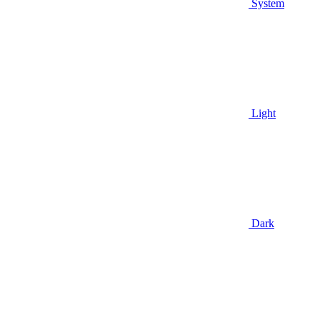
System
Light
Dark