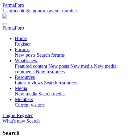
PermaForo
L'agroécologie pour un avenir durable.
PermaForo
Home
Register
Forums
New posts
Search forums
What's new
Featured content
New posts
New media
New media
comments
New resources
Resources
Latest reviews
Search resources
Media
New media
Search media
Members
Current visitors
Log in
Register
What's new
Search
Search