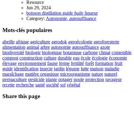
Resource
Jun 29, 2024
boisson
distillation
guide
huile
liqueur
Category:
Autonomie, autosuffisance
Mots-clés populaires
abeille
afrique
agriculture
agrodok
agroécologie
agroforesterie
alimentation
animal
arbre
autonomie
autosuffisance
azote
biodiversité
biologie
biologique
botanique
carbone
climat
comestible
compost
construction
culture
durable
eau
école
écologie
économie
élevage
environnement
faune
ferme
fertilité
forêt
formation
fruit
guide
identification
insecte
jardin
légume
lutte
maison
maladie
maraîchage
matière organique
microorganisme
nature
naturel
permaculture
pesticide
plante
potager
poule
protection
ravageur
recette
recherche
santé
société
sol
végétal
Share this page