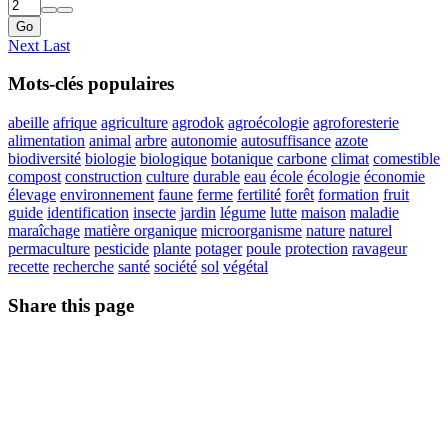
Go
Next
Last
Mots-clés populaires
abeille
afrique
agriculture
agrodok
agroécologie
agroforesterie
alimentation
animal
arbre
autonomie
autosuffisance
azote
biodiversité
biologie
biologique
botanique
carbone
climat
comestible
compost
construction
culture
durable
eau
école
écologie
économie
élevage
environnement
faune
ferme
fertilité
forêt
formation
fruit
guide
identification
insecte
jardin
légume
lutte
maison
maladie
maraîchage
matière organique
microorganisme
nature
naturel
permaculture
pesticide
plante
potager
poule
protection
ravageur
recette
recherche
santé
société
sol
végétal
Share this page